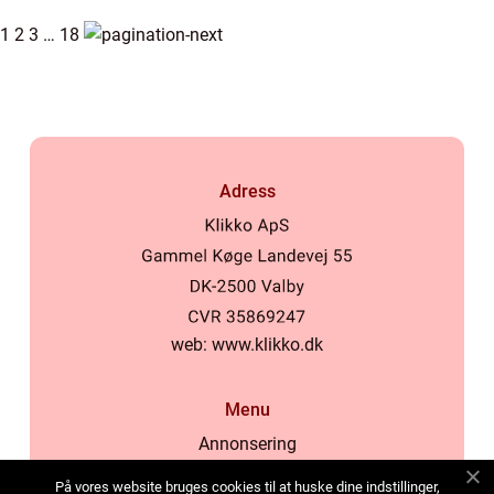
1
2
3
…
18
Adress
web:
www.klikko.dk
Menu
Annonsering
Om oss
På vores website bruges cookies til at huske dine indstillinger,