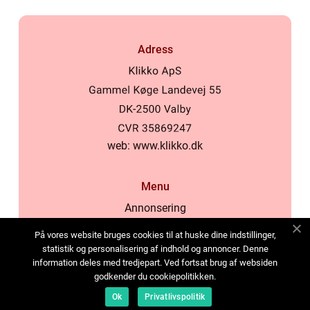
Adress
web:
www.klikko.dk
Menu
Annonsering
Om oss
På vores website bruges cookies til at huske dine indstillinger,
Cookies
statistik og personalisering af indhold og annoncer. Denne
information deles med tredjepart. Ved fortsat brug af websiden
Kontakta oss
godkender du cookiepolitikken.
Sitemap
Ok
Privatlivspolitik