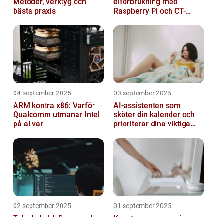
Metoder, verktyg och
elförbrukning med
bästa praxis
Raspberry Pi och CT-
sensorer
04 september 2025
03 september 2025
ARM kontra x86: Varför
AI-assistenten som
Qualcomm utmanar Intel
sköter din kalender och
på allvar
prioriterar dina viktiga
mejl
02 september 2025
01 september 2025