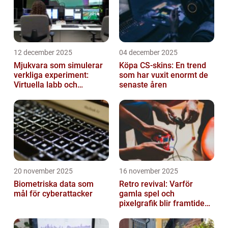
12 december 2025
04 december 2025
Mjukvara som simulerar
Köpa CS-skins: En trend
verkliga experiment:
som har vuxit enormt de
Virtuella labb och
senaste åren
testmiljöer
20 november 2025
16 november 2025
Biometriska data som
Retro revival: Varför
mål för cyberattacker
gamla spel och
pixelgrafik blir framtidens
trend