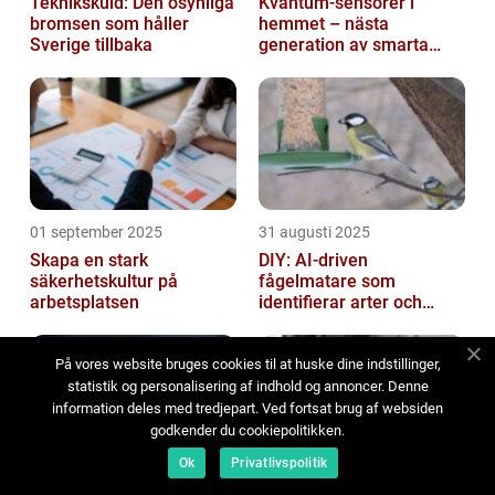
Teknikskuld: Den osynliga
Kvantum-sensorer i
bromsen som håller
hemmet – nästa
Sverige tillbaka
generation av smarta
enheter
01 september 2025
31 augusti 2025
Skapa en stark
DIY: AI-driven
säkerhetskultur på
fågelmatare som
arbetsplatsen
identifierar arter och
skickar notiser till
mobilen
På vores website bruges cookies til at huske dine indstillinger,
statistik og personalisering af indhold og annoncer. Denne
information deles med tredjepart. Ved fortsat brug af websiden
godkender du cookiepolitikken.
Ok
Privatlivspolitik
30 augusti 2025
29 augusti 2025