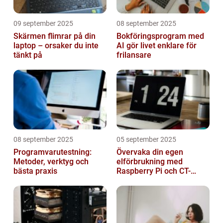
09 september 2025
08 september 2025
Skärmen flimrar på din
Bokföringsprogram med
laptop – orsaker du inte
AI gör livet enklare för
tänkt på
frilansare
08 september 2025
05 september 2025
Programvarutestning:
Övervaka din egen
Metoder, verktyg och
elförbrukning med
bästa praxis
Raspberry Pi och CT-
sensorer