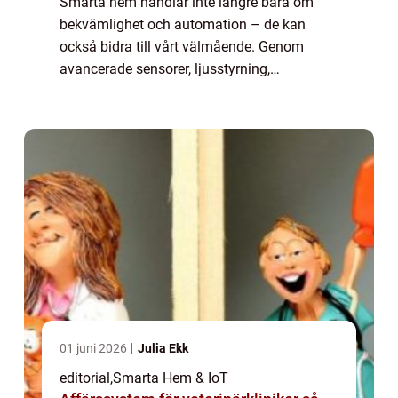
Smarta hem handlar inte längre bara om
bekvämlighet och automation – de kan
också bidra till vårt välmående. Genom
avancerade sensorer, ljusstyrning,
klimatkontroll och hälsorelaterad teknologi
kan hemmet a...
01 juni 2026
Julia Ekk
editorial
,
Smarta Hem & IoT