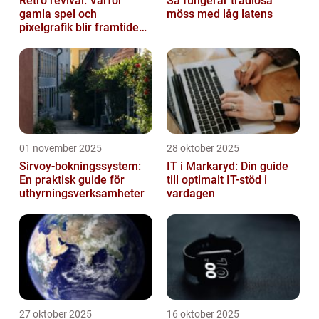
Retro revival: Varför
Så fungerar trådlösa
gamla spel och
möss med låg latens
pixelgrafik blir framtidens
trend
01 november 2025
28 oktober 2025
Sirvoy-bokningssystem:
IT i Markaryd: Din guide
En praktisk guide för
till optimalt IT-stöd i
uthyrningsverksamheter
vardagen
27 oktober 2025
16 oktober 2025