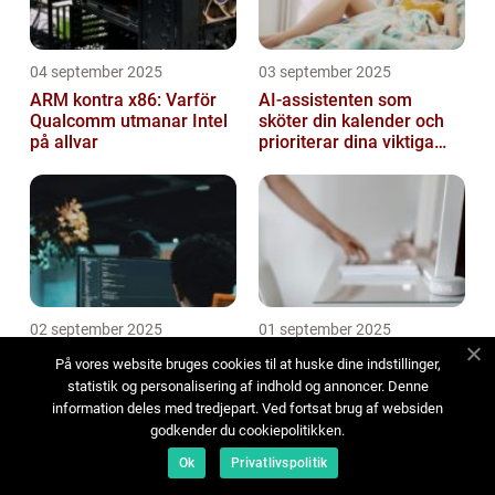
04 september 2025
03 september 2025
ARM kontra x86: Varför
AI-assistenten som
Qualcomm utmanar Intel
sköter din kalender och
på allvar
prioriterar dina viktiga
mejl
02 september 2025
01 september 2025
Teknikskuld: Den osynliga
Kvantum-sensorer i
På vores website bruges cookies til at huske dine indstillinger,
bromsen som håller
hemmet – nästa
statistik og personalisering af indhold og annoncer. Denne
Sverige tillbaka
generation av smarta
information deles med tredjepart. Ved fortsat brug af websiden
enheter
godkender du cookiepolitikken.
Ok
Privatlivspolitik