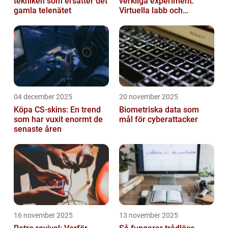
tekniken som ersätter det
verkliga experiment:
gamla telenätet
Virtuella labb och
testmiljöer
04 december 2025
20 november 2025
Köpa CS-skins: En trend
Biometriska data som
som har vuxit enormt de
mål för cyberattacker
senaste åren
16 november 2025
13 november 2025