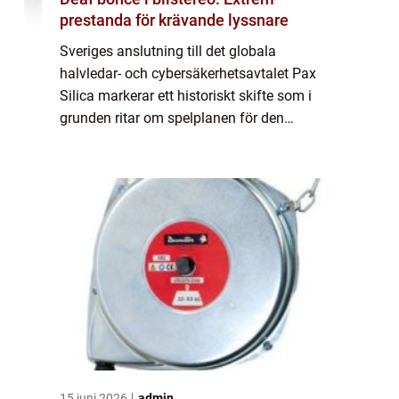
prestanda för krävande lyssnare
Sveriges anslutning till det globala
halvledar- och cybersäkerhetsavtalet Pax
Silica markerar ett historiskt skifte som i
grunden ritar om spelplanen för den
inhemska tekniksektorn. Genom att
integreras i detta strategiska nätverk s&au...
15 juni 2026
admin