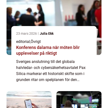
23 mars 2026
Julia Ekk
editorial
,
Övrigt
Konferens dalarna när möten blir
upplevelser på riktigt
Sveriges anslutning till det globala
halvledar- och cybersäkerhetsavtalet Pax
Silica markerar ett historiskt skifte som i
grunden ritar om spelplanen för den
inhemska tekniksektorn. Genom att
integreras i detta strategiska nätverk s&au...