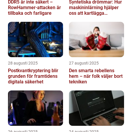
DDR5 är inte säkert –
Syntetiska drömmar: Hur
RowHammer-attacken är
maskininlärning hjälper
tillbaka och farligare
oss att kartlägga
mänskligt nattliv
28 augusti 2025
27 augusti 2025
Postkvantkryptering blir
Den smarta rebellens
grunden för framtidens
hem – när folk väljer bort
digitala säkerhet
tekniken
26 augusti 2025
24 augusti 2025