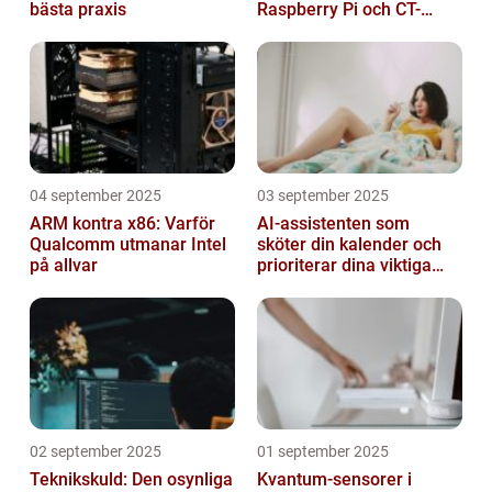
bästa praxis
Raspberry Pi och CT-
sensorer
04 september 2025
03 september 2025
ARM kontra x86: Varför
AI-assistenten som
Qualcomm utmanar Intel
sköter din kalender och
på allvar
prioriterar dina viktiga
mejl
02 september 2025
01 september 2025
Teknikskuld: Den osynliga
Kvantum-sensorer i