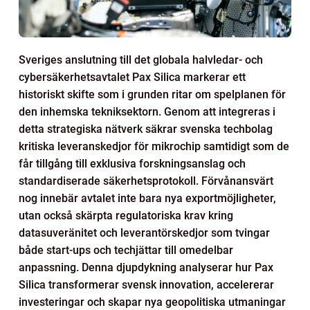
Sveriges anslutning till det globala halvledar- och
cybersäkerhetsavtalet Pax Silica markerar ett
historiskt skifte som i grunden ritar om spelplanen för
den inhemska tekniksektorn. Genom att integreras i
detta strategiska nätverk säkrar svenska techbolag
kritiska leveranskedjor för mikrochip samtidigt som de
får tillgång till exklusiva forskningsanslag och
standardiserade säkerhetsprotokoll. Förvånansvärt
nog innebär avtalet inte bara nya exportmöjligheter,
utan också skärpta regulatoriska krav kring
datasuveränitet och leverantörskedjor som tvingar
både start-ups och techjättar till omedelbar
anpassning. Denna djupdykning analyserar hur Pax
Silica transformerar svensk innovation, accelererar
investeringar och skapar nya geopolitiska utmaningar