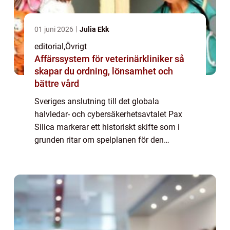
01 juni 2026
Julia Ekk
editorial
,
Övrigt
Affärssystem för veterinärkliniker så
skapar du ordning, lönsamhet och
bättre vård
Sveriges anslutning till det globala
halvledar- och cybersäkerhetsavtalet Pax
Silica markerar ett historiskt skifte som i
grunden ritar om spelplanen för den
inhemska tekniksektorn. Genom att
integreras i detta strategiska nätverk s&au...