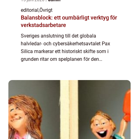
editorial
,
Övrigt
Balansblock: ett oumbärligt verktyg för
verkstadsarbetare
Sveriges anslutning till det globala
halvledar- och cybersäkerhetsavtalet Pax
Silica markerar ett historiskt skifte som i
grunden ritar om spelplanen för den
inhemska tekniksektorn. Genom att
integreras i detta strategiska nätverk s&au...