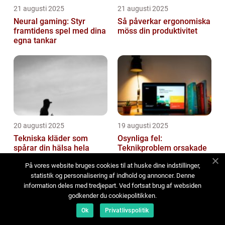
21 augusti 2025
21 augusti 2025
Neural gaming: Styr
Så påverkar ergonomiska
framtidens spel med dina
möss din produktivitet
egna tankar
20 augusti 2025
19 augusti 2025
Tekniska kläder som
Osynliga fel:
spårar din hälsa hela
Teknikproblem orsakade
dagen
av miljön runt omkring
På vores website bruges cookies til at huske dine indstillinger,
statistik og personalisering af indhold og annoncer. Denne
information deles med tredjepart. Ved fortsat brug af websiden
godkender du cookiepolitikken.
Ok
Privatlivspolitik