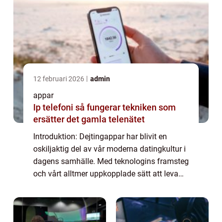
12 februari 2026
admin
appar
Ip telefoni så fungerar tekniken som
ersätter det gamla telenätet
Introduktion: Dejtingappar har blivit en
oskiljaktig del av vår moderna datingkultur i
dagens samhälle. Med teknologins framsteg
och vårt alltmer uppkopplade sätt att leva
har dessa appar förändrat sättet vi träffar
och interagerar med potentiella pa...