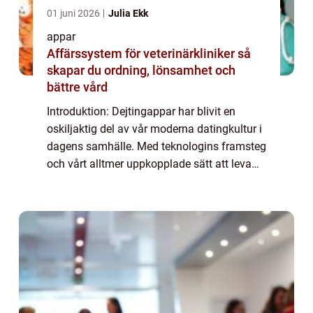
01 juni 2026
Julia Ekk
appar
Affärssystem för veterinärkliniker så
skapar du ordning, lönsamhet och
bättre vård
Introduktion: Dejtingappar har blivit en
oskiljaktig del av vår moderna datingkultur i
dagens samhälle. Med teknologins framsteg
och vårt alltmer uppkopplade sätt att leva
har dessa appar förändrat sättet vi träffar
och interagerar med potentiella pa...