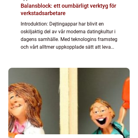
Balansblock: ett oumbärligt verktyg för
verkstadsarbetare
Introduktion: Dejtingappar har blivit en
oskiljaktig del av vår moderna datingkultur i
dagens samhälle. Med teknologins framsteg
och vårt alltmer uppkopplade sätt att leva
har dessa appar förändrat sättet vi träffar
och interagerar med potentiella pa...