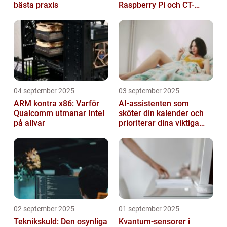
bästa praxis
Raspberry Pi och CT-
sensorer
04 september 2025
03 september 2025
ARM kontra x86: Varför
AI-assistenten som
Qualcomm utmanar Intel
sköter din kalender och
på allvar
prioriterar dina viktiga
mejl
02 september 2025
01 september 2025
Teknikskuld: Den osynliga
Kvantum-sensorer i