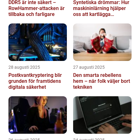
DDR5 är inte säkert –
Syntetiska drömmar: Hur
RowHammer-attacken är
maskininlärning hjälper
tillbaka och farligare
oss att kartlägga
mänskligt nattliv
28 augusti 2025
27 augusti 2025
Postkvantkryptering blir
Den smarta rebellens
grunden för framtidens
hem – när folk väljer bort
digitala säkerhet
tekniken
26 augusti 2025
24 augusti 2025