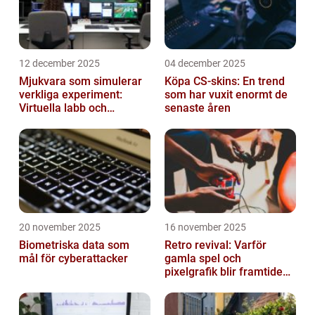
12 december 2025
04 december 2025
Mjukvara som simulerar
Köpa CS-skins: En trend
verkliga experiment:
som har vuxit enormt de
Virtuella labb och
senaste åren
testmiljöer
20 november 2025
16 november 2025
Biometriska data som
Retro revival: Varför
mål för cyberattacker
gamla spel och
pixelgrafik blir framtidens
trend