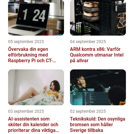
05 september 2025
04 september 2025
Övervaka din egen
ARM kontra x86: Varför
elförbrukning med
Qualcomm utmanar Intel
Raspberry Pi och CT-
på allvar
sensorer
03 september 2025
02 september 2025
AI-assistenten som
Teknikskuld: Den osynliga
sköter din kalender och
bromsen som håller
prioriterar dina viktiga
Sverige tillbaka