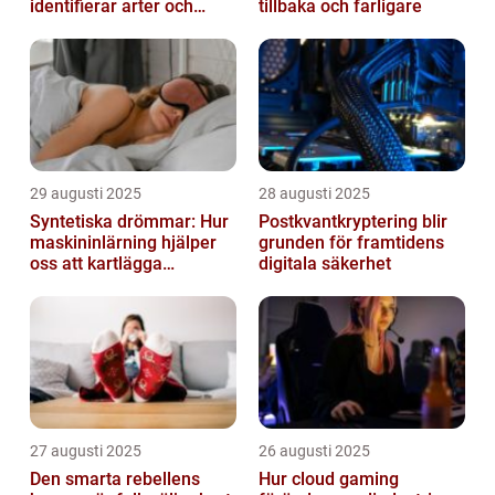
identifierar arter och
tillbaka och farligare
skickar notiser till
mobilen
29 augusti 2025
28 augusti 2025
Syntetiska drömmar: Hur
Postkvantkryptering blir
maskininlärning hjälper
grunden för framtidens
oss att kartlägga
digitala säkerhet
mänskligt nattliv
27 augusti 2025
26 augusti 2025
Den smarta rebellens
Hur cloud gaming