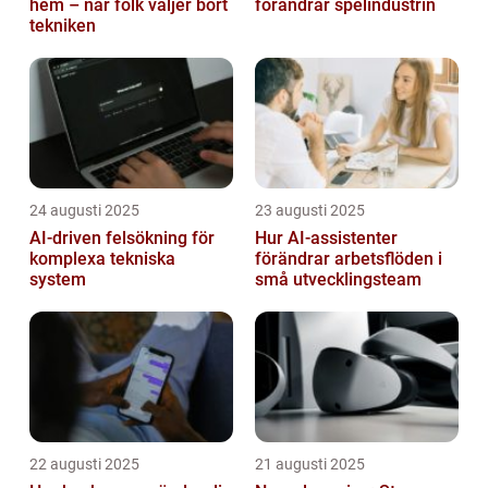
hem – när folk väljer bort
förändrar spelindustrin
tekniken
24 augusti 2025
23 augusti 2025
AI‑driven felsökning för
Hur AI-assistenter
komplexa tekniska
förändrar arbetsflöden i
system
små utvecklingsteam
22 augusti 2025
21 augusti 2025