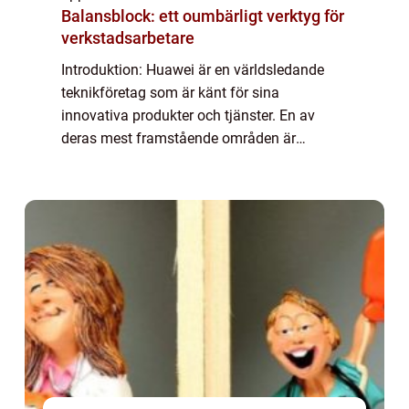
Balansblock: ett oumbärligt verktyg för
verkstadsarbetare
Introduktion: Huawei är en världsledande
teknikföretag som är känt för sina
innovativa produkter och tjänster. En av
deras mest framstående områden är
apputveckling och Huawei har en
imponerande samling appar som erbjuder
en mängd olika funktioner oc...