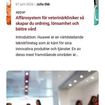
01 juni 2026
Julia Ekk
appar
Affärssystem för veterinärkliniker så
skapar du ordning, lönsamhet och
bättre vård
Introduktion: Huawei är en världsledande
teknikföretag som är känt för sina
innovativa produkter och tjänster. En av
deras mest framstående områden är
apputveckling och Huawei har en
imponerande samling appar som erbjuder
en mängd olika funktioner oc...