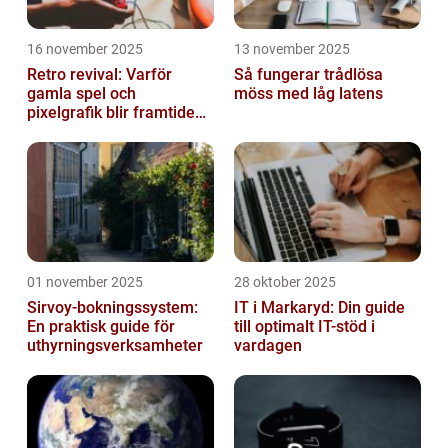
16 november 2025
13 november 2025
Retro revival: Varför
Så fungerar trådlösa
gamla spel och
möss med låg latens
pixelgrafik blir framtidens
trend
01 november 2025
28 oktober 2025
Sirvoy-bokningssystem:
IT i Markaryd: Din guide
En praktisk guide för
till optimalt IT-stöd i
uthyrningsverksamheter
vardagen