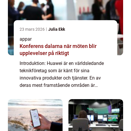
23 mars 2026
Julia Ekk
appar
Konferens dalarna när möten blir
upplevelser på riktigt
Introduktion: Huawei är en världsledande
teknikföretag som är känt för sina
innovativa produkter och tjänster. En av
deras mest framstående områden är
apputveckling och Huawei har en
imponerande samling appar som erbjuder
en mängd olika funktioner oc...