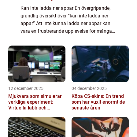
Kan inte ladda ner appar En övergripande,
grundlig översikt över ”kan inte ladda ner
appar” Att inte kunna ladda ner appar kan
vara en frustrerande upplevelse för många
smartphone-användare. Det finns olika
orsaker till detta problem och ...
12 december 2025
04 december 2025
Mjukvara som simulerar
Köpa CS-skins: En trend
verkliga experiment:
som har vuxit enormt de
Virtuella labb och
senaste åren
testmiljöer