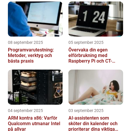
08 september 2025
05 september 2025
Programvarutestning:
Övervaka din egen
Metoder, verktyg och
elförbrukning med
bästa praxis
Raspberry Pi och CT-
sensorer
04 september 2025
03 september 2025
ARM kontra x86: Varför
AI-assistenten som
Qualcomm utmanar Intel
sköter din kalender och
på allvar
prioriterar dina viktiga