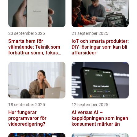
23 september 2025
21 september 2025
Smarta hem för
IoT och smarta produkter:
välmående: Teknik som
DIY-lösningar som kan bli
förbättrar sömn, fokus
affärsidéer
och hälsa
18 september 2025
12 september 2025
Hur fungerar
AI versus AI –
programvaror för
kapplöpningen som ingen
videoredigering?
konsument märker än