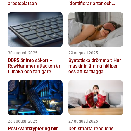
arbetsplatsen
identifierar arter och
skickar notiser till
mobilen
30 augusti 2025
29 augusti 2025
DDR5 är inte säkert –
Syntetiska drömmar: Hur
RowHammer-attacken är
maskininlärning hjälper
tillbaka och farligare
oss att kartlägga
mänskligt nattliv
28 augusti 2025
27 augusti 2025
Postkvantkryptering blir
Den smarta rebellens