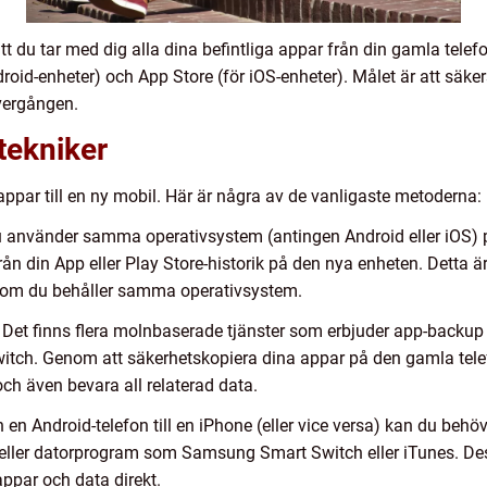
tt du tar med dig alla dina befintliga appar från din gamla telefo
oid-enheter) och App Store (för iOS-enheter). Målet är att säkers
övergången.
tekniker
a appar till en ny mobil. Här är några av de vanligaste metoderna:
du använder samma operativsystem (antingen Android eller iOS) 
ån din App eller Play Store-historik på den nya enheten. Detta 
t om du behåller samma operativsystem.
 Det finns flera molnbaserade tjänster som erbjuder app-backup 
witch. Genom att säkerhetskopiera dina appar på den gamla tel
ch även bevara all relaterad data.
n en Android-telefon till en iPhone (eller vice versa) kan du beh
ller datorprogram som Samsung Smart Switch eller iTunes. Des
appar och data direkt.