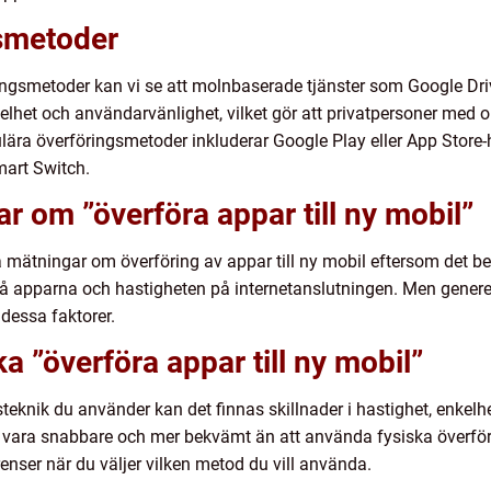
smetoder
ingsmetoder kan vi se att molnbaserade tjänster som Google Dri
elhet och användarvänlighet, vilket gör att privatpersoner med 
ära överföringsmetoder inkluderar Google Play eller App Store-h
art Switch.
r om ”överföra appar till ny mobil”
va mätningar om överföring av appar till ny mobil eftersom det be
å apparna och hastigheten på internetanslutningen. Men generell
 dessa faktorer.
ka ”överföra appar till ny mobil”
teknik du använder kan det finnas skillnader i hastighet, enkelhe
 vara snabbare och mer bekvämt än att använda fysiska överföri
nser när du väljer vilken metod du vill använda.