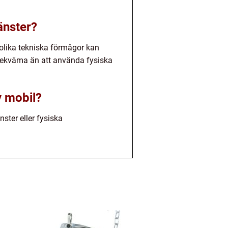
änster?
 olika tekniska förmågor kan
bekväma än att använda fysiska
y mobil?
ster eller fysiska