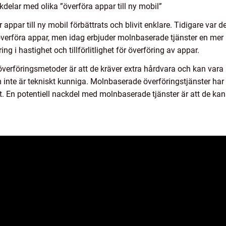
delar med olika ”överföra appar till ny mobil”
appar till ny mobil förbättrats och blivit enklare. Tidigare var 
 överföra appar, men idag erbjuder molnbaserade tjänster en me
ng i hastighet och tillförlitlighet för överföring av appar.
överföringsmetoder är att de kräver extra hårdvara och kan var
inte är tekniskt kunniga. Molnbaserade överföringstjänster ha
et. En potentiell nackdel med molnbaserade tjänster är att de kan