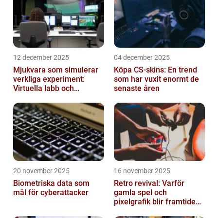
12 december 2025
04 december 2025
Mjukvara som simulerar
Köpa CS-skins: En trend
verkliga experiment:
som har vuxit enormt de
Virtuella labb och
senaste åren
testmiljöer
20 november 2025
16 november 2025
Biometriska data som
Retro revival: Varför
mål för cyberattacker
gamla spel och
pixelgrafik blir framtidens
trend