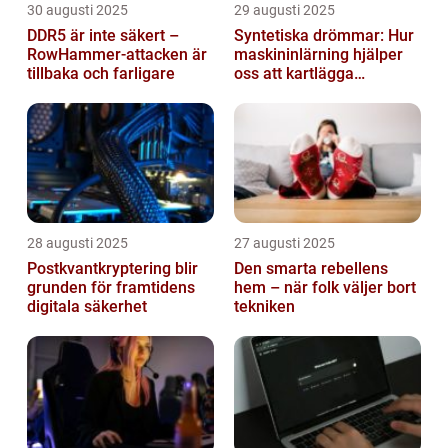
30 augusti 2025
29 augusti 2025
DDR5 är inte säkert –
Syntetiska drömmar: Hur
RowHammer-attacken är
maskininlärning hjälper
tillbaka och farligare
oss att kartlägga
mänskligt nattliv
28 augusti 2025
27 augusti 2025
Postkvantkryptering blir
Den smarta rebellens
grunden för framtidens
hem – när folk väljer bort
digitala säkerhet
tekniken