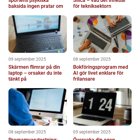
sportens psykiska
Silica – vad det innebär
baksida ingen pratar om
för tekniksektorn
09 september 2025
08 september 2025
Skärmen flimrar på din
Bokföringsprogram med
laptop – orsaker du inte
AI gör livet enklare för
tänkt på
frilansare
08 september 2025
05 september 2025
Programvarutestning:
Övervaka din egen