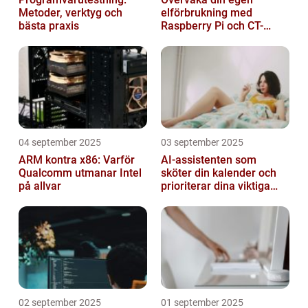
Metoder, verktyg och
elförbrukning med
bästa praxis
Raspberry Pi och CT-
sensorer
04 september 2025
03 september 2025
ARM kontra x86: Varför
AI-assistenten som
Qualcomm utmanar Intel
sköter din kalender och
på allvar
prioriterar dina viktiga
mejl
02 september 2025
01 september 2025