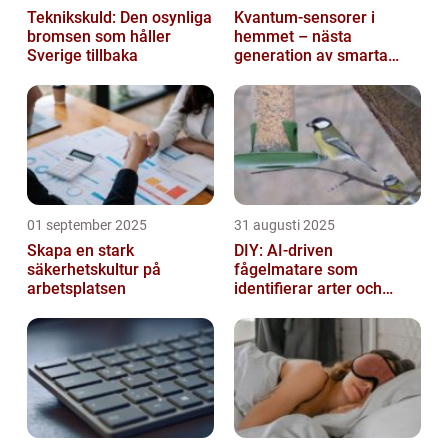
Teknikskuld: Den osynliga
Kvantum-sensorer i
bromsen som håller
hemmet – nästa
Sverige tillbaka
generation av smarta
enheter
01 september 2025
31 augusti 2025
Skapa en stark
DIY: AI-driven
säkerhetskultur på
fågelmatare som
arbetsplatsen
identifierar arter och
skickar notiser till
mobilen