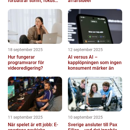
förbättrar sömn, fokus
affärsidéer
och hälsa
18 september 2025
12 september 2025
Hur fungerar
AI versus AI –
programvaror för
kapplöpningen som ingen
videoredigering?
konsument märker än
11 september 2025
10 september 2025
När spelet är ett jobb: E-
Sverige ansluter till Pax