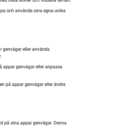
ed olika ikoner och visuella teman.
apa och använda sina egna unika
r genvägar eller använda
.
å appar genvägar eller anpassa
en på appar genvägar eller ändra
ild på sina appar genvägar. Denna