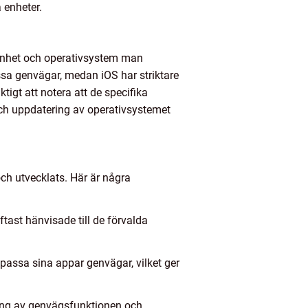
 enheter.
n enhet och operativsystem man
sa genvägar, medan iOS har striktare
igt att notera att de specifika
och uppdatering av operativsystemet
ch utvecklats. Här är några
ast hänvisade till de förvalda
passa sina appar genvägar, vilket ger
ning av genvägsfunktionen och