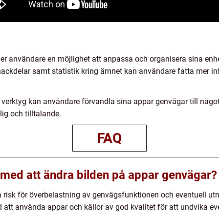
er användare en möjlighet att anpassa och organisera sina enhet
 nackdelar samt statistik kring ämnet kan användare fatta mer in
erktyg kan användare förvandla sina appar genvägar till något u
g och tilltalande.
FAQ
r med att ändra bilden på appar genvägar?
isk för överbelastning av genvägsfunktionen och eventuell utn
med att använda appar och källor av god kvalitet för att undvika 