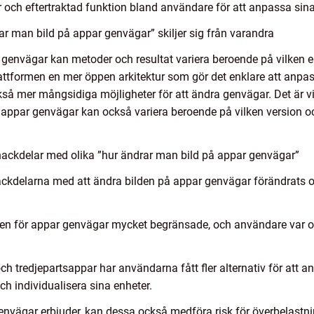
lär och eftertraktad funktion bland användare för att anpassa sina
ar man bild på appar genvägar” skiljer sig från varandra
ar genvägar kan metoder och resultat variera beroende på vilke
ttformen en mer öppen arkitektur som gör det enklare att anpas
 mer mångsidiga möjligheter för att ändra genvägar. Det är vikt
å appar genvägar kan också variera beroende på vilken version 
nackdelar med olika ”hur ändrar man bild på appar genvägar”
ackdelarna med att ändra bilden på appar genvägar förändrats o
en för appar genvägar mycket begränsade, och användare var oft
tredjepartsappar har användarna fått fler alternativ för att an
ch individualisera sina enheter.
nvägar erbjuder, kan dessa också medföra risk för överbelast