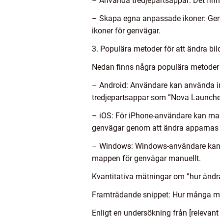
– Använda tredjepartsappar: Det fin
– Skapa egna anpassade ikoner: Gen
ikoner för genvägar.
3. Populära metoder för att ändra bi
Nedan finns några populära metoder 
– Android: Användare kan använda in
tredjepartsappar som ”Nova Launcher
– iOS: För iPhone-användare kan man
genvägar genom att ändra apparnas
– Windows: Windows-användare kan an
mappen för genvägar manuellt.
Kvantitativa mätningar om ”hur ändr
Framträdande snippet: Hur många mä
Enligt en undersökning från [relevan