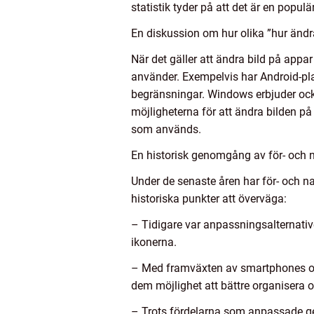
statistik tyder på att det är en popu
En diskussion om hur olika ”hur ändr
När det gäller att ändra bild på app
använder. Exempelvis har Android-pla
begränsningar. Windows erbjuder också
möjligheterna för att ändra bilden p
som används.
En historisk genomgång av för- och 
Under de senaste åren har för- och n
historiska punkter att överväga:
– Tidigare var anpassningsalternativ
ikonerna.
– Med framväxten av smartphones och 
dem möjlighet att bättre organisera o
– Trots fördelarna som anpassade ge