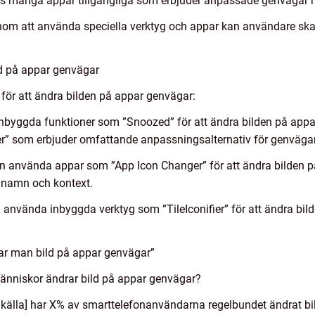
ns många appar tillgängliga som erbjuder anpassade genvägar m
om att använda speciella verktyg och appar kan användare sk
ld på appar genvägar
för att ändra bilden på appar genvägar:
byggda funktioner som ”Snoozed” för att ändra bilden på appa
” som erbjuder omfattande anpassningsalternativ för genvägar
 använda appar som ”App Icon Changer” för att ändra bilden p
 namn och kontext.
vända inbyggda verktyg som ”TileIconifier” för att ändra bild
ar man bild på appar genvägar”
nniskor ändrar bild på appar genvägar?
t källa] har X% av smarttelefonanvändarna regelbundet ändrat b