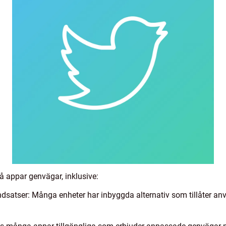
på appar genvägar, inklusive:
satser: Många enheter har inbyggda alternativ som tillåter anvä