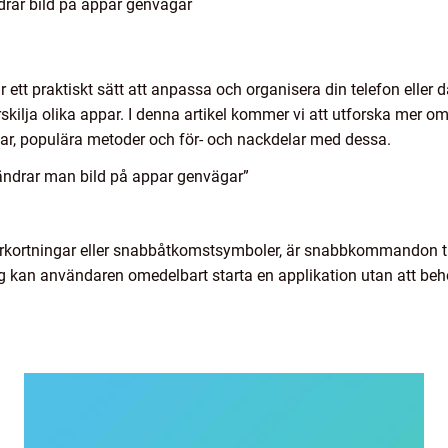
drar bild på appar genvägar
 ett praktiskt sätt att anpassa och organisera din telefon eller
skilja olika appar. I denna artikel kommer vi att utforska mer 
ar, populära metoder och för- och nackdelar med dessa.
ändrar man bild på appar genvägar”
rkortningar eller snabbåtkomstsymboler, är snabbkommandon til
 kan användaren omedelbart starta en applikation utan att beh