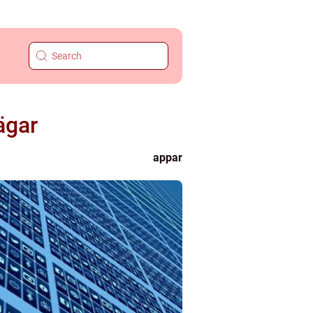
ägar
appar