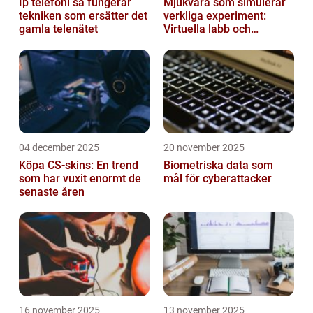
Ip telefoni så fungerar
Mjukvara som simulerar
tekniken som ersätter det
verkliga experiment:
gamla telenätet
Virtuella labb och
testmiljöer
04 december 2025
20 november 2025
Köpa CS-skins: En trend
Biometriska data som
som har vuxit enormt de
mål för cyberattacker
senaste åren
16 november 2025
13 november 2025