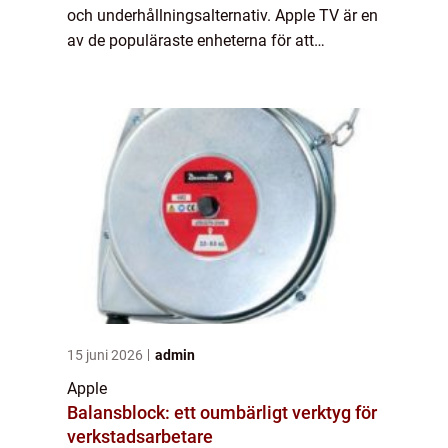
och underhållningsalternativ. Apple TV är en
av de populäraste enheterna för att
strömma innehåll till din tv och ge dig
möjlighet att njuta av en mängd ol...
15 juni 2026
admin
Apple
Balansblock: ett oumbärligt verktyg för
verkstadsarbetare