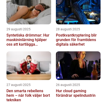
29 augusti 2025
28 augusti 2025
Syntetiska drömmar: Hur
Postkvantkryptering blir
maskininlärning hjälper
grunden för framtidens
oss att kartlägga
digitala säkerhet
mänskligt nattliv
27 augusti 2025
26 augusti 2025
Den smarta rebellens
Hur cloud gaming
hem – när folk väljer bort
förändrar spelindustrin
tekniken