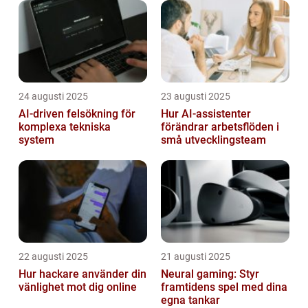
24 augusti 2025
23 augusti 2025
AI‑driven felsökning för
Hur AI-assistenter
komplexa tekniska
förändrar arbetsflöden i
system
små utvecklingsteam
22 augusti 2025
21 augusti 2025
Hur hackare använder din
Neural gaming: Styr
vänlighet mot dig online
framtidens spel med dina
egna tankar