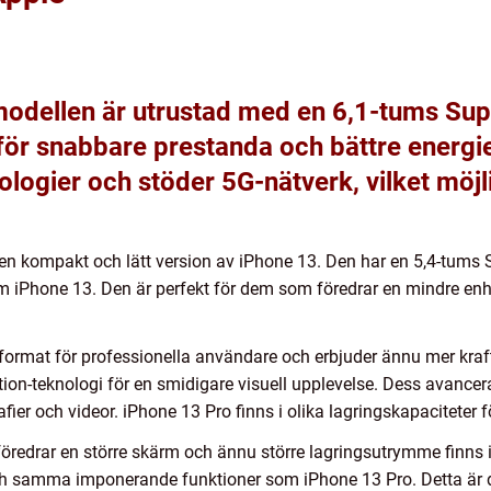
modellen är utrustad med en 6,1-tums Su
för snabbare prestanda och bättre energief
logier och stöder 5G-nätverk, vilket möj
 en kompakt och lätt version av iPhone 13. Den har en 5,4-tums
iPhone 13. Den är perfekt för dem som föredrar en mindre enhe
tformat för professionella användare och erbjuder ännu mer kra
n-teknologi för en smidigare visuell upplevelse. Dess avance
fier och videor. iPhone 13 Pro finns i olika lagringskapaciteter
öredrar en större skärm och ännu större lagringsutrymme finns
h samma imponerande funktioner som iPhone 13 Pro. Detta är d