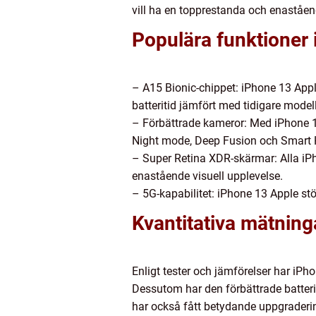
vill ha en topprestanda och enaståend
Populära funktioner 
– A15 Bionic-chippet: iPhone 13 Appl
batteritid jämfört med tidigare modell
– Förbättrade kameror: Med iPhone 13
Night mode, Deep Fusion och Smart 
– Super Retina XDR-skärmar: Alla iP
enastående visuell upplevelse.
– 5G-kapabilitet: iPhone 13 Apple stö
Kvantitativa mätnin
Enligt tester och jämförelser har iPh
Dessutom har den förbättrade batter
har också fått betydande uppgraderinga