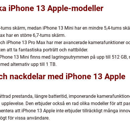
ika iPhone 13 Apple-modeller
1-tums skärm, medan iPhone 13 Mini har en mindre 5,4-tums skä
x har en större 6,7-tums skärm.
ch iPhone 13 Pro Max har mer avancerade kamerafunktioner och
n att ta fantastiska porträtt och nattbilder.
iPhone 13 Mini finns med lagringsutrymmen på upp till 512 GB
d alternativ upp till 1 TB.
 och nackdelar med iPhone 13 Apple
ttrad prestanda, längre batteritid, imponerande kamerafunktioner
pplevelse. Den erbjuder också en rad olika modeller för att pas
entera att iPhone 13 Apple inte erbjuder tillräckligt många inno
ögt för vissa användare.