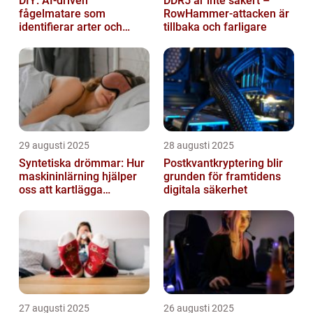
DIY: AI-driven
DDR5 är inte säkert –
fågelmatare som
RowHammer-attacken är
identifierar arter och
tillbaka och farligare
skickar notiser till
mobilen
29 augusti 2025
28 augusti 2025
Syntetiska drömmar: Hur
Postkvantkryptering blir
maskininlärning hjälper
grunden för framtidens
oss att kartlägga
digitala säkerhet
mänskligt nattliv
27 augusti 2025
26 augusti 2025