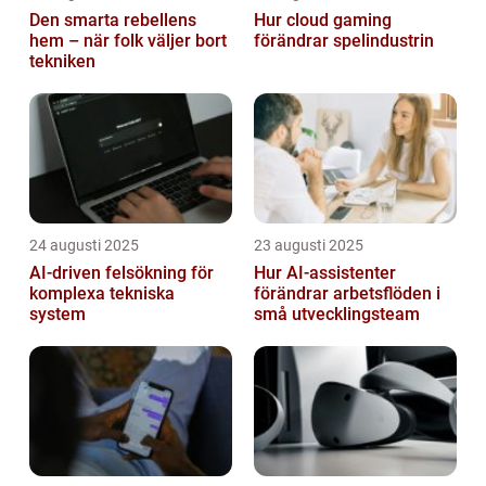
Den smarta rebellens
Hur cloud gaming
hem – när folk väljer bort
förändrar spelindustrin
tekniken
24 augusti 2025
23 augusti 2025
AI‑driven felsökning för
Hur AI-assistenter
komplexa tekniska
förändrar arbetsflöden i
system
små utvecklingsteam