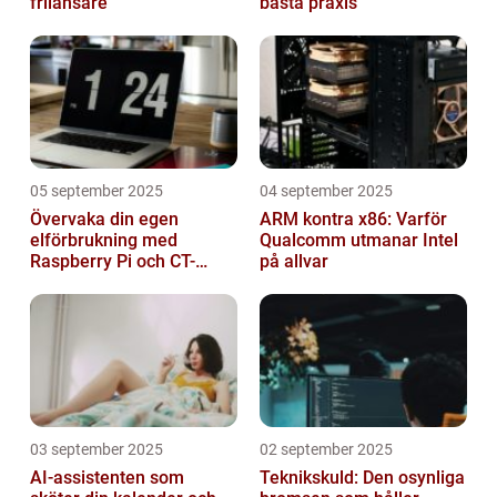
frilansare
bästa praxis
05 september 2025
04 september 2025
Övervaka din egen
ARM kontra x86: Varför
elförbrukning med
Qualcomm utmanar Intel
Raspberry Pi och CT-
på allvar
sensorer
03 september 2025
02 september 2025
AI-assistenten som
Teknikskuld: Den osynliga