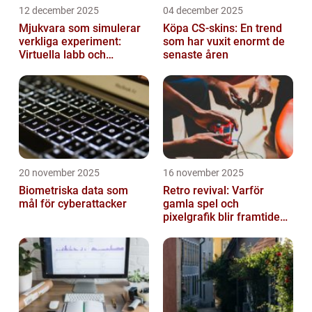
12 december 2025
04 december 2025
Mjukvara som simulerar
Köpa CS-skins: En trend
verkliga experiment:
som har vuxit enormt de
Virtuella labb och
senaste åren
testmiljöer
20 november 2025
16 november 2025
Biometriska data som
Retro revival: Varför
mål för cyberattacker
gamla spel och
pixelgrafik blir framtidens
trend