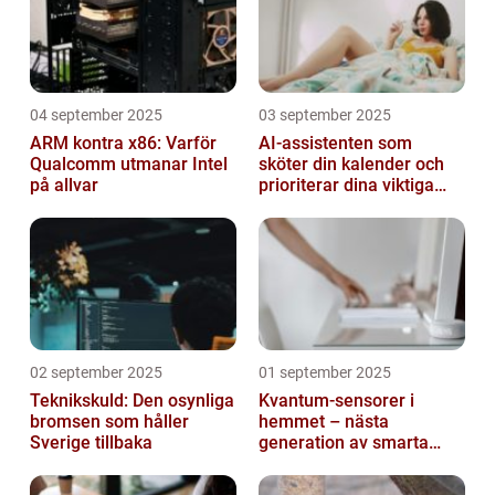
04 september 2025
03 september 2025
ARM kontra x86: Varför
AI-assistenten som
Qualcomm utmanar Intel
sköter din kalender och
på allvar
prioriterar dina viktiga
mejl
02 september 2025
01 september 2025
Teknikskuld: Den osynliga
Kvantum-sensorer i
bromsen som håller
hemmet – nästa
Sverige tillbaka
generation av smarta
enheter