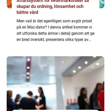
Affärssystem för veterinärkliniker så
skapar du ordning, lönsamhet och
bättre vård
Men vad är det egentligen som avgör priset
på en Mac-dator? I denna artikel kommer vi
att utforska detta ämne i detalj genom att ge
en bred översikt, presentera olika typer av
Mac-datorer, undersöka hur priserna varierar
och diskutera för- och nackde...