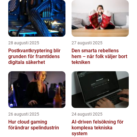
28 augusti 2025
27 augusti 2025
Postkvantkryptering blir
Den smarta rebellens
grunden för framtidens
hem – när folk väljer bort
digitala säkerhet
tekniken
26 augusti 2025
24 augusti 2025
Hur cloud gaming
AI‑driven felsökning för
förändrar spelindustrin
komplexa tekniska
system