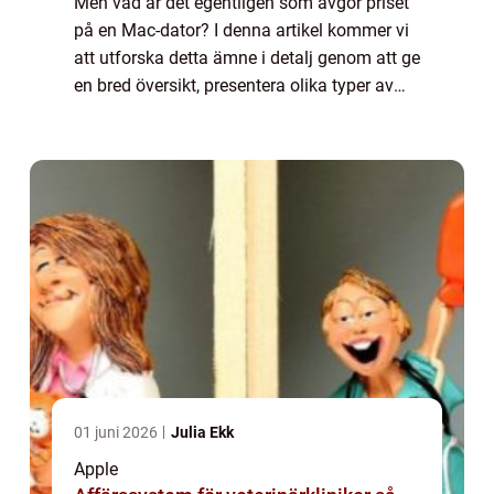
Men vad är det egentligen som avgör priset
på en Mac-dator? I denna artikel kommer vi
att utforska detta ämne i detalj genom att ge
en bred översikt, presentera olika typer av
Mac-datorer, undersöka hur priserna varierar
och diskutera för- och nackde...
01 juni 2026
Julia Ekk
Apple