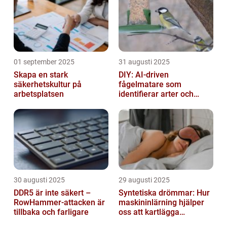
01 september 2025
31 augusti 2025
Skapa en stark
DIY: AI-driven
säkerhetskultur på
fågelmatare som
arbetsplatsen
identifierar arter och
skickar notiser till
mobilen
30 augusti 2025
29 augusti 2025
DDR5 är inte säkert –
Syntetiska drömmar: Hur
RowHammer-attacken är
maskininlärning hjälper
tillbaka och farligare
oss att kartlägga
mänskligt nattliv