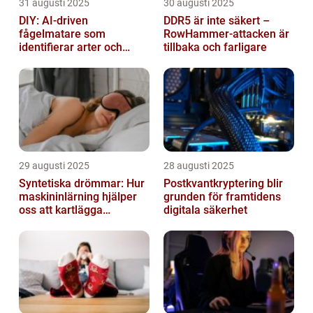
31 augusti 2025
30 augusti 2025
DIY: AI-driven
DDR5 är inte säkert –
fågelmatare som
RowHammer-attacken är
identifierar arter och
tillbaka och farligare
skickar notiser till
mobilen
29 augusti 2025
28 augusti 2025
Syntetiska drömmar: Hur
Postkvantkryptering blir
maskininlärning hjälper
grunden för framtidens
oss att kartlägga
digitala säkerhet
mänskligt nattliv