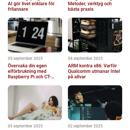
AI gör livet enklare för
Metoder, verktyg och
frilansare
bästa praxis
05 september 2025
04 september 2025
Övervaka din egen
ARM kontra x86: Varför
elförbrukning med
Qualcomm utmanar Intel
Raspberry Pi och CT-
på allvar
sensorer
03 september 2025
02 september 2025