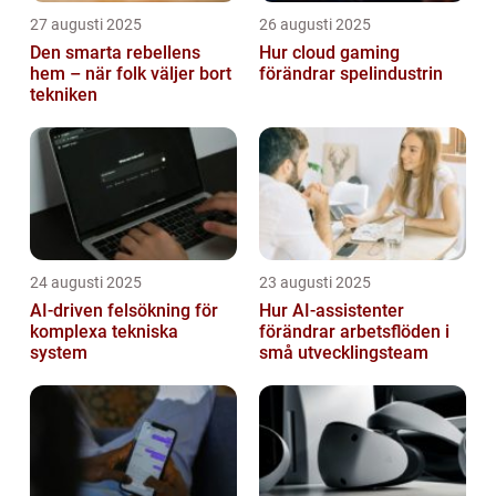
27 augusti 2025
26 augusti 2025
Den smarta rebellens
Hur cloud gaming
hem – när folk väljer bort
förändrar spelindustrin
tekniken
24 augusti 2025
23 augusti 2025
AI‑driven felsökning för
Hur AI-assistenter
komplexa tekniska
förändrar arbetsflöden i
system
små utvecklingsteam