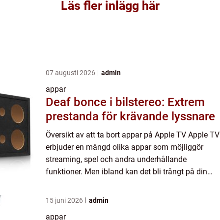
Läs fler inlägg här
07 augusti 2026
admin
appar
Deaf bonce i bilstereo: Extrem
prestanda för krävande lyssnare
Översikt av att ta bort appar på Apple TV Apple TV
erbjuder en mängd olika appar som möjliggör
streaming, spel och andra underhållande
funktioner. Men ibland kan det bli trångt på din
Apple TV och du kanske behöver ta bort appar för
att frigöra utrym...
15 juni 2026
admin
appar