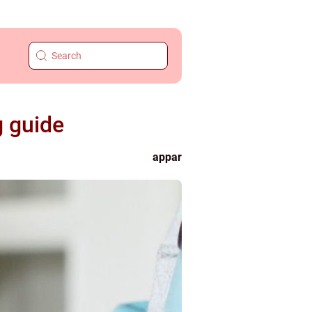
g guide
appar