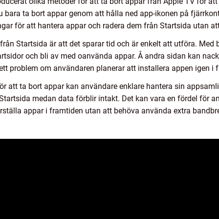
ducerat olika metoder för att ta bort appar från Apple TV för a
u bara ta bort appar genom att hålla ned app-ikonen på fjärrkont
gar för att hantera appar och radera dem från Startsida utan att
 från Startsida är att det sparar tid och är enkelt att utföra. Me
rtsidor och bli av med oanvända appar. Å andra sidan kan nackd
a ett problem om användaren planerar att installera appen igen i 
r att ta bort appar kan användare enklare hantera sin appsamli
tartsida medan data förblir intakt. Det kan vara en fördel för a
återställa appar i framtiden utan att behöva använda extra bandb