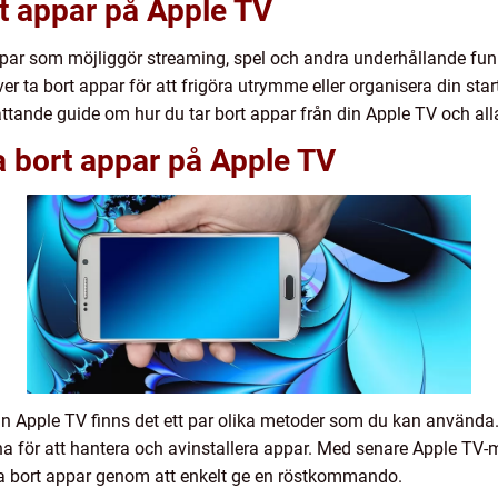
rt appar på Apple TV
ar som möjliggör streaming, spel och andra underhållande funkt
ta bort appar för att frigöra utrymme eller organisera din starts
ttande guide om hur du tar bort appar från din Apple TV och alla
ta bort appar på Apple TV
 din Apple TV finns det ett par olika metoder som du kan använda.
rna för att hantera och avinstallera appar. Med senare Apple TV
 ta bort appar genom att enkelt ge en röstkommando.