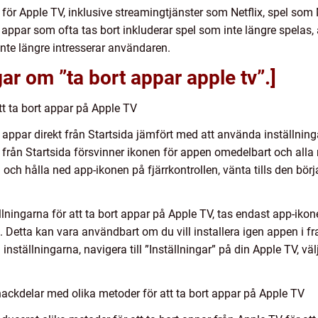
a för Apple TV, inklusive streamingtjänster som Netflix, spel som
appar som ofta tas bort inkluderar spel som inte längre spelas,
inte längre intresserar användaren.
ar om ”ta bort appar apple tv”.]
tt ta bort appar på Apple TV
rt appar direkt från Startsida jämfört med att använda inställnin
t från Startsida försvinner ikonen för appen omedelbart och alla 
och hålla ned app-ikonen på fjärrkontrollen, vänta tills den bör
lningarna för att ta bort appar på Apple TV, tas endast app-iko
. Detta kan vara användbart om du vill installera igen appen i f
inställningarna, navigera till ”Inställningar” på din Apple TV, v
ackdelar med olika metoder för att ta bort appar på Apple TV