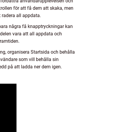
tt förbättra användarupplevelsen och
rollen för att få dem att skaka, men
 radera all appdata.
d bara några få knapptryckningar kan
elen vara att all appdata och
framtiden.
ng, organisera Startsida och behålla
nvändare som vill behålla sin
redd på att ladda ner dem igen.