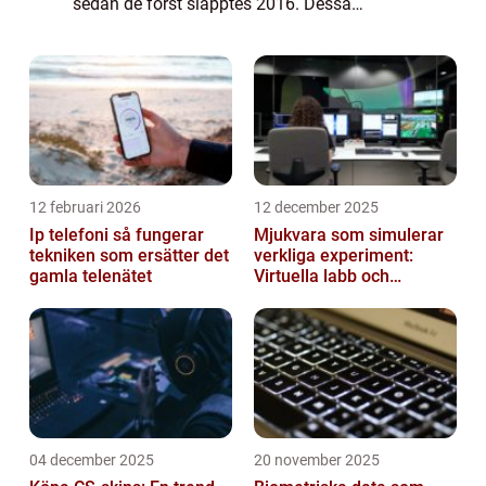
sedan de först släpptes 2016. Dessa
trådlösa hörlurar från Apple har
revolutionerat sättet vi lyssnar på musik och
t...
12 februari 2026
12 december 2025
Ip telefoni så fungerar
Mjukvara som simulerar
tekniken som ersätter det
verkliga experiment:
gamla telenätet
Virtuella labb och
testmiljöer
04 december 2025
20 november 2025