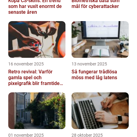
Köpa CS-skins: En trend
Biometriska data som
som har vuxit enormt de
mål för cyberattacker
senaste åren
16 november 2025
13 november 2025
Retro revival: Varför
Så fungerar trådlösa
gamla spel och
möss med låg latens
pixelgrafik blir framtidens
trend
01 november 2025
28 oktober 2025