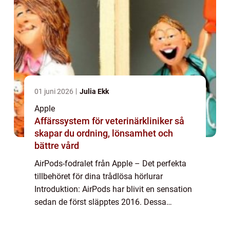
01 juni 2026
Julia Ekk
Apple
Affärssystem för veterinärkliniker så
skapar du ordning, lönsamhet och
bättre vård
AirPods-fodralet från Apple – Det perfekta
tillbehöret för dina trådlösa hörlurar
Introduktion: AirPods har blivit en sensation
sedan de först släpptes 2016. Dessa
trådlösa hörlurar från Apple har
revolutionerat sättet vi lyssnar på musik och