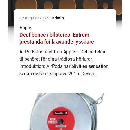
07 augusti 2026
admin
Apple
Deaf bonce i bilstereo: Extrem
prestanda för krävande lyssnare
AirPods-fodralet från Apple – Det perfekta
tillbehöret för dina trådlösa hörlurar
Introduktion: AirPods har blivit en sensation
sedan de först släpptes 2016. Dessa
trådlösa hörlurar från Apple har
revolutionerat sättet vi lyssnar på musik och
t...