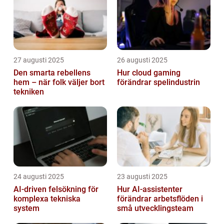
27 augusti 2025
26 augusti 2025
Den smarta rebellens
Hur cloud gaming
hem – när folk väljer bort
förändrar spelindustrin
tekniken
24 augusti 2025
23 augusti 2025
AI‑driven felsökning för
Hur AI-assistenter
komplexa tekniska
förändrar arbetsflöden i
system
små utvecklingsteam