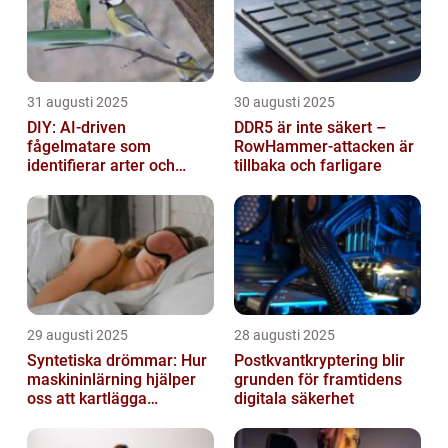
31 augusti 2025
30 augusti 2025
DIY: AI-driven
DDR5 är inte säkert –
fågelmatare som
RowHammer-attacken är
identifierar arter och
tillbaka och farligare
skickar notiser till
mobilen
29 augusti 2025
28 augusti 2025
Syntetiska drömmar: Hur
Postkvantkryptering blir
maskininlärning hjälper
grunden för framtidens
oss att kartlägga
digitala säkerhet
mänskligt nattliv