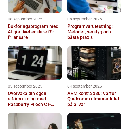
08 september 2025
08 september 2025
Bokföringsprogram med
Programvarutestning:
AI gör livet enklare för
Metoder, verktyg och
frilansare
bästa praxis
05 september 2025
04 september 2025
Övervaka din egen
ARM kontra x86: Varför
elförbrukning med
Qualcomm utmanar Intel
Raspberry Pi och CT-
på allvar
sensorer