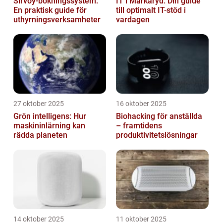
Sirvoy-bokningssystem:
IT i Markaryd: Din guide
En praktisk guide för
till optimalt IT-stöd i
uthyrningsverksamheter
vardagen
27 oktober 2025
16 oktober 2025
Grön intelligens: Hur
Biohacking för anställda
maskininlärning kan
– framtidens
rädda planeten
produktivitetslösningar
14 oktober 2025
11 oktober 2025