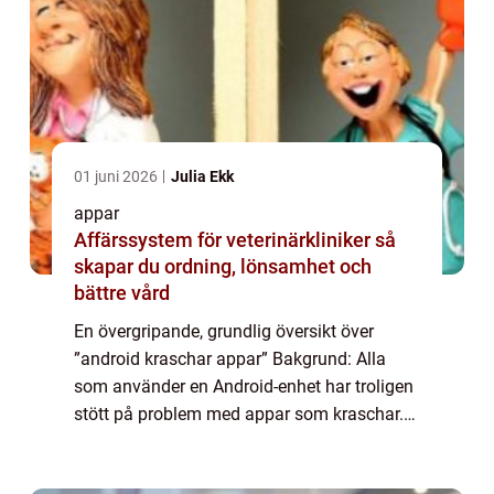
01 juni 2026
Julia Ekk
appar
Affärssystem för veterinärkliniker så
skapar du ordning, lönsamhet och
bättre vård
En övergripande, grundlig översikt över
”android kraschar appar” Bakgrund: Alla
som använder en Android-enhet har troligen
stött på problem med appar som kraschar.
Det är en frustrerande upplevelse och det
kan finnas olika anledningar til...