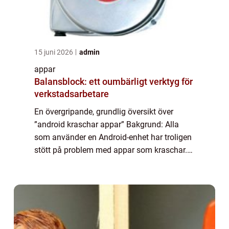
15 juni 2026
admin
appar
Balansblock: ett oumbärligt verktyg för
verkstadsarbetare
En övergripande, grundlig översikt över
”android kraschar appar” Bakgrund: Alla
som använder en Android-enhet har troligen
stött på problem med appar som kraschar.
Det är en frustrerande upplevelse och det
kan finnas olika anledningar til...