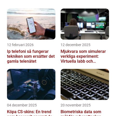
Det är en frustrerande upplevelse och det
kan finnas olika anledningar til...
12 februari 2026
12 december 2025
Ip telefoni så fungerar
Mjukvara som simulerar
tekniken som ersätter det
verkliga experiment:
gamla telenätet
Virtuella labb och
testmiljöer
04 december 2025
20 november 2025
Köpa CS-skins: En trend
Biometriska data som