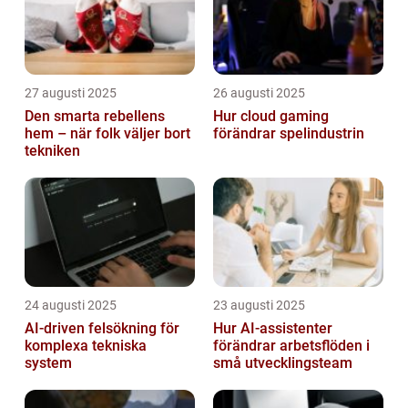
27 augusti 2025
26 augusti 2025
Den smarta rebellens
Hur cloud gaming
hem – när folk väljer bort
förändrar spelindustrin
tekniken
24 augusti 2025
23 augusti 2025
AI‑driven felsökning för
Hur AI-assistenter
komplexa tekniska
förändrar arbetsflöden i
system
små utvecklingsteam