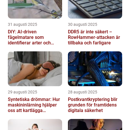
31 augusti 2025
30 augusti 2025
DIY: AI-driven
DDR5 är inte säkert –
fågelmatare som
RowHammer-attacken är
identifierar arter och
tillbaka och farligare
skickar notiser till
mobilen
29 augusti 2025
28 augusti 2025
Syntetiska drömmar: Hur
Postkvantkryptering blir
maskininlärning hjälper
grunden för framtidens
oss att kartlägga
digitala säkerhet
mänskligt nattliv