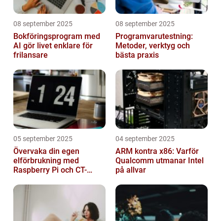
08 september 2025
08 september 2025
Bokföringsprogram med
Programvarutestning:
AI gör livet enklare för
Metoder, verktyg och
frilansare
bästa praxis
05 september 2025
04 september 2025
Övervaka din egen
ARM kontra x86: Varför
elförbrukning med
Qualcomm utmanar Intel
Raspberry Pi och CT-
på allvar
sensorer