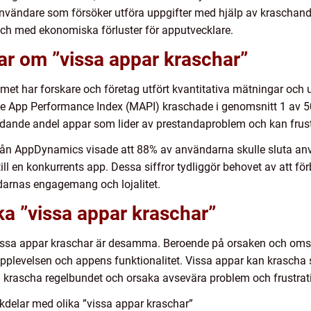
r användare som försöker utföra uppgifter med hjälp av krascha
 och med ekonomiska förluster för apputvecklare.
ar om ”vissa appar kraschar”
emet har forskare och företag utfört kvantitativa mätningar oc
ile App Performance Index (MAPI) kraschade i genomsnitt 1 av 5
tydande andel appar som lider av prestandaproblem och kan frus
från AppDynamics visade att 88% av användarna skulle sluta a
l en konkurrents app. Dessa siffror tydliggör behovet av att förbät
darnas engagemang och lojalitet.
ika ”vissa appar kraschar”
lla vissa appar kraschar är desamma. Beroende på orsaken och om
plevelsen och appens funktionalitet. Vissa appar kan krascha sp
 krascha regelbundet och orsaka avsevära problem och frustrat
kdelar med olika ”vissa appar kraschar”