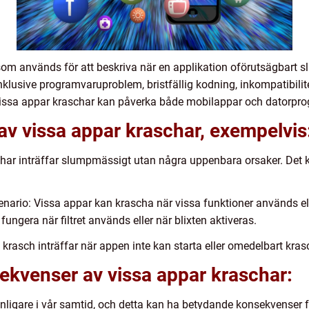
som används för att beskriva när en applikation oförutsägbart s
 inklusive programvaruproblem, bristfällig kodning, inkompatibil
 Vissa appar kraschar kan påverka både mobilappar och datorpr
 av vissa appar kraschar, exempelvis
char inträffar slumpmässigt utan några uppenbara orsaker. Det
enario: Vissa appar kan krascha när vissa funktioner används el
ungera när filtret används eller när blixten aktiveras.
 krasch inträffar när appen inte kan starta eller omedelbart kras
ekvenser av vissa appar kraschar:
 vanligare i vår samtid, och detta kan ha betydande konsekvenser