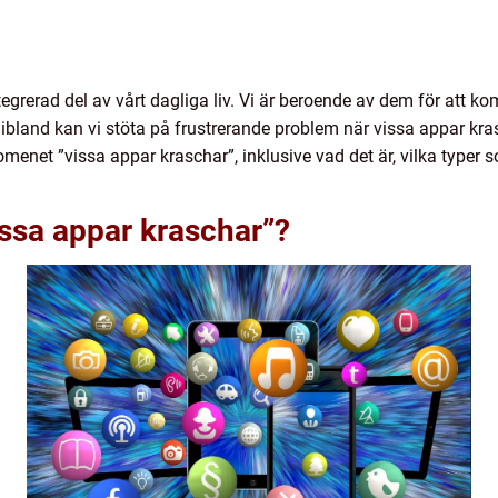
ntegrerad del av vårt dagliga liv. Vi är beroende av dem för att k
land kan vi stöta på frustrerande problem när vissa appar krasch
omenet ”vissa appar kraschar”, inklusive vad det är, vilka typer 
issa appar kraschar”?