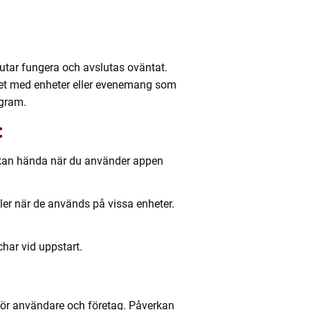
lutar fungera och avslutas oväntat.
itet med enheter eller evenemang som
ogram.
:
 kan hända när du använder appen
ler när de används på vissa enheter.
char vid uppstart.
 för användare och företag. Påverkan