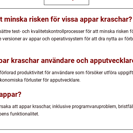
tt minska risken för vissa appar kraschar?
ttre test- och kvalitetskontrollprocesser för att minska risken 
e versioner av appar och operativsystem för att dra nytta av förb
ppar kraschar användare och apputvecklar
l förlorad produktivitet för användare som försöker utföra uppgi
ekonomiska förluster för apputvecklare.
 appar?
rsaka att appar kraschar, inklusive programvaruproblem, bristfäl
pens funktionalitet.