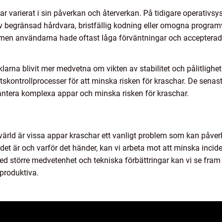
har varierat i sin påverkan och återverkan. På tidigare operativs
begränsad hårdvara, bristfällig kodning eller omogna program
, men användarna hade oftast låga förväntningar och acceptera
rna blivit mer medvetna om vikten av stabilitet och pålitlighet
etskontrollprocesser för att minska risken för kraschar. De sena
hantera komplexa appar och minska risken för kraschar.
ärld är vissa appar kraschar ett vanligt problem som kan påve
det är och varför det händer, kan vi arbeta mot att minska inci
d större medvetenhet och tekniska förbättringar kan vi se fram 
produktiva.