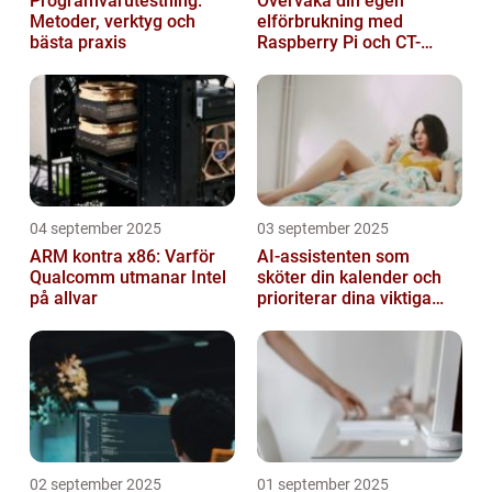
Programvarutestning:
Övervaka din egen
Metoder, verktyg och
elförbrukning med
bästa praxis
Raspberry Pi och CT-
sensorer
04 september 2025
03 september 2025
ARM kontra x86: Varför
AI-assistenten som
Qualcomm utmanar Intel
sköter din kalender och
på allvar
prioriterar dina viktiga
mejl
02 september 2025
01 september 2025