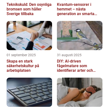
Teknikskuld: Den osynliga
Kvantum-sensorer i
bromsen som håller
hemmet – nästa
Sverige tillbaka
generation av smarta
enheter
01 september 2025
31 augusti 2025
Skapa en stark
DIY: AI-driven
säkerhetskultur på
fågelmatare som
arbetsplatsen
identifierar arter och
skickar notiser till
mobilen