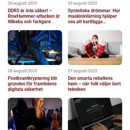
30 augusti 2025
29 augusti 2025
DDR5 är inte säkert –
Syntetiska drömmar: Hur
RowHammer-attacken är
maskininlärning hjälper
tillbaka och farligare
oss att kartlägga
mänskligt nattliv
28 augusti 2025
27 augusti 2025
Postkvantkryptering blir
Den smarta rebellens
grunden för framtidens
hem – när folk väljer bort
digitala säkerhet
tekniken