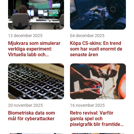
12 december 2025
04 december 2025
Mjukvara som simulerar
Köpa CS-skins: En trend
verkliga experiment:
som har vuxit enormt de
Virtuella labb och
senaste åren
testmiljöer
20 november 2025
16 november 2025
Biometriska data som
Retro revival: Varför
mål för cyberattacker
gamla spel och
pixelgrafik blir framtidens
trend