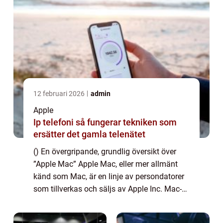
12 februari 2026
admin
Apple
Ip telefoni så fungerar tekniken som
ersätter det gamla telenätet
() En övergripande, grundlig översikt över
”Apple Mac” Apple Mac, eller mer allmänt
känd som Mac, är en linje av persondatorer
som tillverkas och säljs av Apple Inc. Mac-
datorer används för en mängd olika
ändamål, från att hantera vardagl...