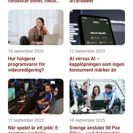
förbättrar sömn, fokus
affärsidéer
och hälsa
18 september 2025
12 september 2025
Hur fungerar
AI versus AI –
programvaror för
kapplöpningen som ingen
videoredigering?
konsument märker än
11 september 2025
10 september 2025
När spelet är ett jobb: E-
Sverige ansluter till Pax