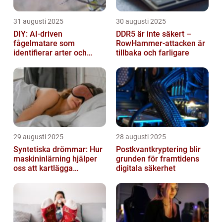
31 augusti 2025
30 augusti 2025
DIY: AI-driven
DDR5 är inte säkert –
fågelmatare som
RowHammer-attacken är
identifierar arter och
tillbaka och farligare
skickar notiser till
mobilen
29 augusti 2025
28 augusti 2025
Syntetiska drömmar: Hur
Postkvantkryptering blir
maskininlärning hjälper
grunden för framtidens
oss att kartlägga
digitala säkerhet
mänskligt nattliv