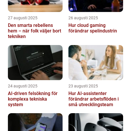
27 augusti 2025
26 augusti 2025
Den smarta rebellens
Hur cloud gaming
hem – när folk väljer bort
förändrar spelindustrin
tekniken
24 augusti 2025
23 augusti 2025
AI‑driven felsökning för
Hur AI-assistenter
komplexa tekniska
förändrar arbetsflöden i
system
små utvecklingsteam