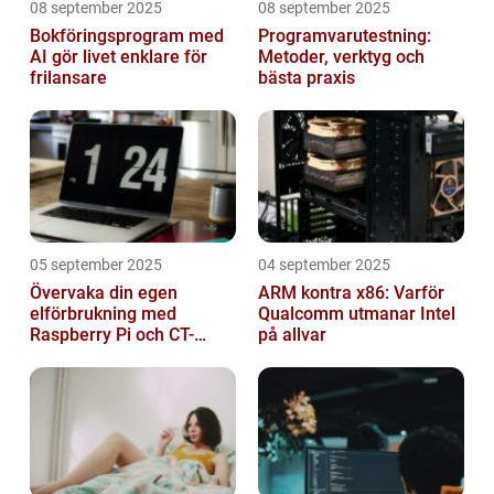
08 september 2025
08 september 2025
Bokföringsprogram med
Programvarutestning:
AI gör livet enklare för
Metoder, verktyg och
frilansare
bästa praxis
05 september 2025
04 september 2025
Övervaka din egen
ARM kontra x86: Varför
elförbrukning med
Qualcomm utmanar Intel
Raspberry Pi och CT-
på allvar
sensorer