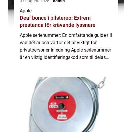
07 augusti 2026
admin
Apple
Deaf bonce i bilstereo: Extrem
prestanda för krävande lyssnare
Apple serienummer: En omfattande guide till
vad det är och varför det är viktigt för
privatpersoner Inledning Apple serienummer
är en viktig identifieringskod som tilldelas
varje enhet som tillverkas av Apple Inc. Det
fungerar som ett unikt fingeravt...