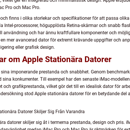
vilket ger en integrerad och minimalistisk design. Apple erbjuder
Mac Pro och Mac Pro.
ch finns i olika storlekar och specifikationer för att passa oli
la Intel-processorer, högupplösta Retina-skärmar och snabb flas
ll användning och har ännu kraftfullare komponenter och möjlig
en mer avancerad dator för extremt krävande uppgifter och anpa
ering eller grafisk design.
ar om Apple Stationära Datorer
ör sina imponerande prestanda och snabbhet. Genom benchmark-te
d sina konkurrenter. Till exempel har den senaste iMac-modellen 
ch grafikprestanda, vilket gör det till en idealisk dator för ar
ndersökning stod Apple stationära datorer för en betydande de
tionära Datorer Skiljer Sig Från Varandra
ra datorer skiljer sig åt i termerna prestanda, design och pris.
darvänlighet medan iMac Pro och Mac Pro är riktmärken för ex