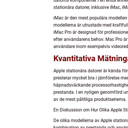
datorns komponenter i en enda enhet, 
stationära datorer, inklusive iMac, i
iMac är den mest populära modellen o
modellerna är utrustade med kraftful
iMac Pro är designad för professione
efter användarens behov. Mac Pro är 
användare inom exempelvis videoredig
Kvantitativa Mätning
Apple stationära datorer är kända f
presterar mycket bra i jämförelse me
häpnadsväckande processorhastighet o
prestanda. I en nyligen genomförd u
av de mest pålitliga produktserierna.
En Diskussion om Hur Olika Apple Sta
De olika modellerna av Apple stationä
kombination av prestanda och använ