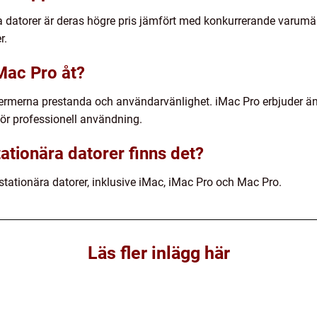
 datorer är deras högre pris jämfört med konkurrerande varum
r.
Mac Pro åt?
i termerna prestanda och användarvänlighet. iMac Pro erbjuder ä
ör professionell användning.
tationära datorer finns det?
v stationära datorer, inklusive iMac, iMac Pro och Mac Pro.
Läs fler inlägg här