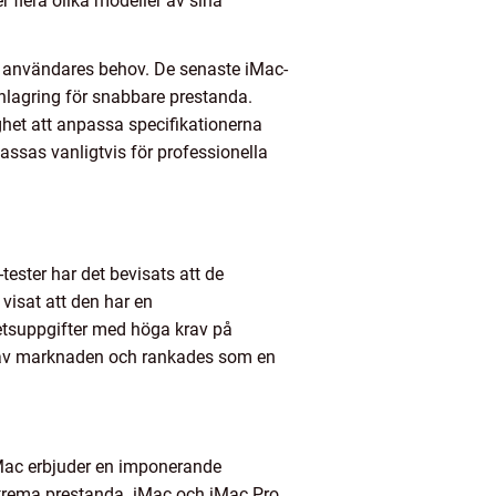
 flera olika modeller av sina
ka användares behov. De senaste iMac-
hlagring för snabbare prestanda.
het att anpassa specifikationerna
ssas vanligtvis för professionella
ster har det bevisats att de
visat att den har en
betsuppgifter med höga krav på
l av marknaden och rankades som en
 iMac erbjuder en imponerande
trema prestanda. iMac och iMac Pro