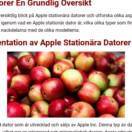
orer En Grundlig Översikt
versiktlig blick på Apple stationära datorer och utforska olika
igenom vad en Apple stationär dator är, vilka olika typer som fin
ch nackdelarna med de olika modellerna.
ntation av Apple Stationära Datorer
-ett-dator som är utvecklad och säljs av Apple Inc. Denna typ av