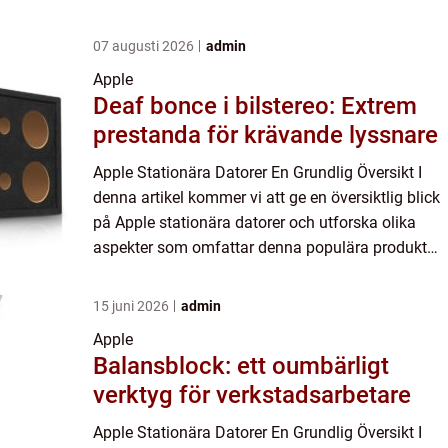
07 augusti 2026
admin
Apple
Deaf bonce i bilstereo: Extrem
prestanda för krävande lyssnare
Apple Stationära Datorer En Grundlig Översikt I
denna artikel kommer vi att ge en översiktlig blick
på Apple stationära datorer och utforska olika
aspekter som omfattar denna populära produkt
från Apple. Vi kommer att gå igenom vad en Apple
stationär...
15 juni 2026
admin
Apple
Balansblock: ett oumbärligt
verktyg för verkstadsarbetare
Apple Stationära Datorer En Grundlig Översikt I