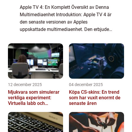
Apple TV 4: En Komplett Översikt av Denna
Multimediaenhet Introduktion: Apple TV 4 är
den senaste versionen av Apples
uppskattade multimediaenhet. Den erbjuder
en omfattande och förbättrad
användarupplevelse med nya funktioner och
förbättringar jämfö...
12 december 2025
04 december 2025
Mjukvara som simulerar
Köpa CS-skins: En trend
verkliga experiment:
som har vuxit enormt de
Virtuella labb och
senaste åren
testmiljöer