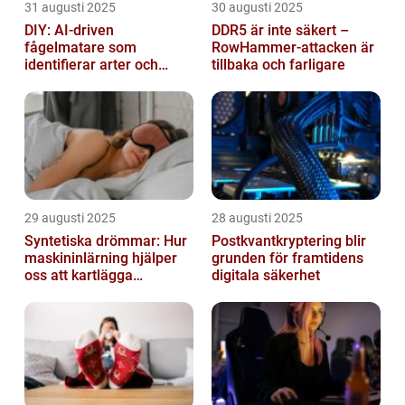
31 augusti 2025
30 augusti 2025
DIY: AI-driven
DDR5 är inte säkert –
fågelmatare som
RowHammer-attacken är
identifierar arter och
tillbaka och farligare
skickar notiser till
mobilen
29 augusti 2025
28 augusti 2025
Syntetiska drömmar: Hur
Postkvantkryptering blir
maskininlärning hjälper
grunden för framtidens
oss att kartlägga
digitala säkerhet
mänskligt nattliv