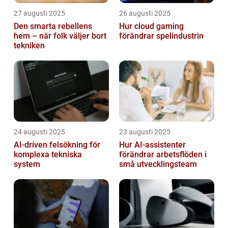
27 augusti 2025
26 augusti 2025
Den smarta rebellens
Hur cloud gaming
hem – när folk väljer bort
förändrar spelindustrin
tekniken
24 augusti 2025
23 augusti 2025
AI‑driven felsökning för
Hur AI-assistenter
komplexa tekniska
förändrar arbetsflöden i
system
små utvecklingsteam