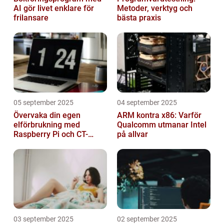
AI gör livet enklare för
Metoder, verktyg och
frilansare
bästa praxis
05 september 2025
04 september 2025
Övervaka din egen
ARM kontra x86: Varför
elförbrukning med
Qualcomm utmanar Intel
Raspberry Pi och CT-
på allvar
sensorer
03 september 2025
02 september 2025